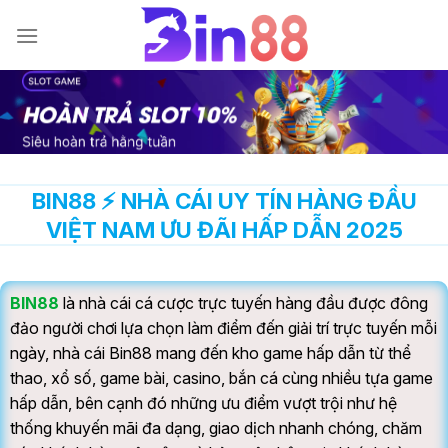
Chuyển
đến
nội
dung
BIN88 ⚡ NHÀ CÁI UY TÍN HÀNG ĐẦU
VIỆT NAM ƯU ĐÃI HẤP DẪN 2025
BIN88
là nhà cái cá cược trực tuyến hàng đầu được đông
đảo người chơi lựa chọn làm điểm đến giải trí trực tuyến mỗi
ngày, nhà cái Bin88 mang đến kho game hấp dẫn từ thể
thao, xổ số, game bài, casino, bắn cá cùng nhiều tựa game
hấp dẫn, bên cạnh đó những ưu điểm vượt trội như hệ
thống khuyến mãi đa dạng, giao dịch nhanh chóng, chăm