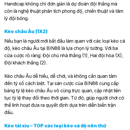
Handicap không chỉ đơn giản là dự đoán đội thắng mà
còn là nghệ thuật phân tích phong độ, chiến thuật và tâm
lý đội bóng.
Kèo châu Âu (1X2)
Nếu bạn là người mới bắt đầu làm quen với các loại kèo cá
độ, kèo châu Âu tại BIN88 là lựa chọn lý tưởng. Với ba
cửa cược rõ ràng: Đội chủ nhà thắng (1), Hai đội hòa (X),
Đội khách thắng (2).
Kèo châu Âu dễ hiểu, dễ chơi, và không cần quan tâm
đến tỷ số cách biệt. Tại sàn cược của BIN88 cung cấp
bảng tỷ lệ kèo châu Âu vô cùng trực quan, cập nhật liên
tục tỷ lệ thay đổi theo thời gian. Từ đó, giúp người chơi có
thể linh hoạt đưa ra quyết định dựa trên diễn biến trận
đấu.
Kèo tài xỉu – TOP các loại kèo cá độ nên thử