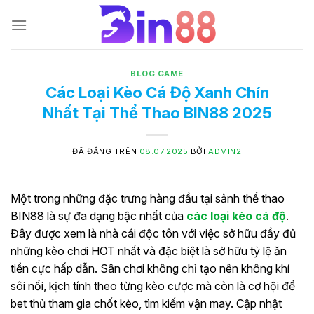
Chuyển
đến
nội
dung
BLOG GAME
Các Loại Kèo Cá Độ Xanh Chín
Nhất Tại Thể Thao BIN88 2025
ĐÃ ĐĂNG TRÊN
08.07.2025
BỞI
ADMIN2
Một trong những đặc trưng hàng đầu tại sảnh thể thao
BIN88 là sự đa dạng bậc nhất của
các loại kèo cá độ
.
Đây được xem là nhà cái độc tôn với việc sở hữu đầy đủ
những kèo chơi HOT nhất và đặc biệt là sở hữu tỷ lệ ăn
tiền cực hấp dẫn. Sân chơi không chỉ tạo nên không khí
sôi nổi, kịch tính theo từng kèo cược mà còn là cơ hội để
bet thủ tham gia chốt kèo, tìm kiếm vận may. Cập nhật