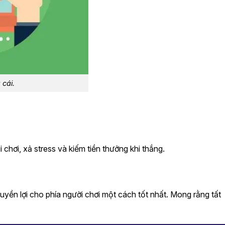
cái.
chơi, xả stress và kiếm tiền thưởng khi thắng.
ền lợi cho phía người chơi một cách tốt nhất. Mong rằng tất