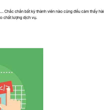
ail,… Chắc chắn bất kỳ thành viên nào cũng đều cảm thấy hài
ao chất lượng dịch vụ.