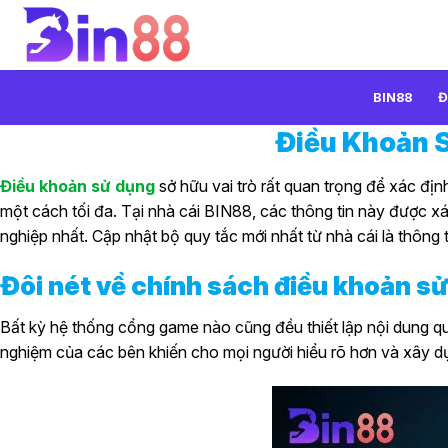
Chuyển
đến
nội
dung
BIN88
Đ
Điều Khoản 
Điều khoản sử dụng
sở hữu vai trò rất quan trọng để xác địn
một cách tối đa. Tại nhà cái BIN88, các thông tin này được 
nghiệp nhất. Cập nhật bộ quy tắc mới nhất từ nhà cái là thông t
Đôi nét về chính sách điều khoản s
Bất kỳ hệ thống cổng game nào cũng đều thiết lập nội dung qu
nghiệm của các bên khiến cho mọi người hiểu rõ hơn và xây d