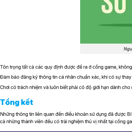
Ngư
Tôn trọng tất cả các quy định được đề ra ở cổng game, khôn
Đảm bảo đăng ký thông tin cá nhân chuẩn xác, khi có sự thay đ
Chơi có trách nhiệm và luôn biết phải có độ giới hạn dành cho
Tổng kết
Những thông tin liên quan đến điều khoản sử dụng đã được BI
cả những thành viên đều có trải nghiệm thú vị nhất tại cổng ga