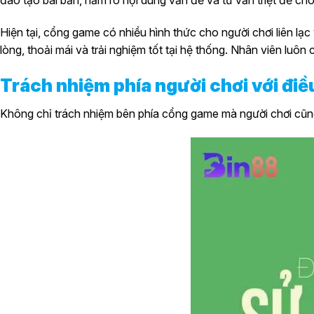
Hiện tại, cổng game có nhiều hình thức cho người chơi liên lạ
lòng, thoải mái và trải nghiệm tốt tại hệ thống. Nhân viên luô
Trách nhiệm phía người chơi với điề
Không chỉ trách nhiệm bên phía cổng game mà người chơi cũn