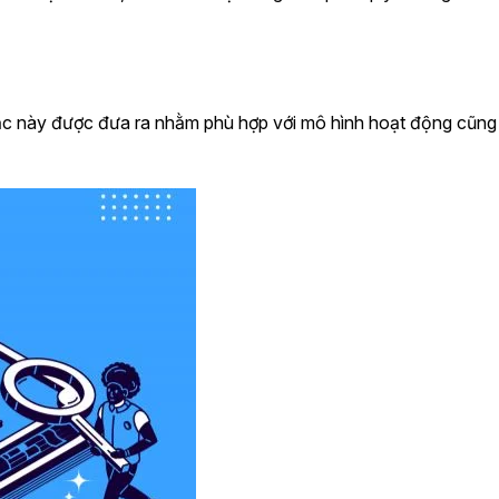
y tắc này được đưa ra nhằm phù hợp với mô hình hoạt động cũng