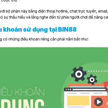
c với bộ phận này bằng điện thoại hotline, chat trực tuyến, em
n có sự thấu hiểu và lắng nghe đến từ phía người chơi để nâng c
u khoản sử dụng tại BIN88
g có những điều khoản riêng cần phải nắm bắt như: