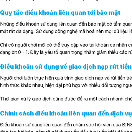
Quy tắc điều khoản liên quan tới bảo mật
Những điều khoản sử dụng liên quan đến bảo mật có tầm quan
mật rất đa dạng. Sử dụng công nghệ mã hoá nên mọi dữ liệu li
Chỉ có người chơi mới có thể truy cập vào tài khoản cá nhân c
dạng bit 0 – 1. Đây là yếu tố quan trọng nhằm giảm thiểu các rủ
Điều khoản sử dụng về giao dịch nạp rút tiề
Người chơi luôn thực hiện quá trình giao dịch nạp và rút tiền 
hình thức khác nhau, hiện đại phù hợp với nhiều đối tượng ngườ
Thời gian xử lý giao dịch cũng được đề ra một cách nhanh chó
Chính sách điều khoản liên quan đến dịch v
Điều khoản sử dụng liên quan đến chăm sóc hội viên của BIN8
đào tạo bài bản, nắm rõ nội dung vấn đề và tư vấn triệt để ch