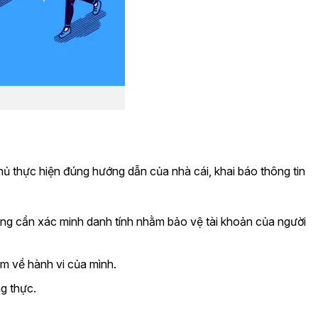
hủ thực hiện đúng hướng dẫn của nhà cái, khai báo thông tin
hống cần xác minh danh tính nhằm bảo vệ tài khoản của người
iệm về hành vi của mình.
ng thực.