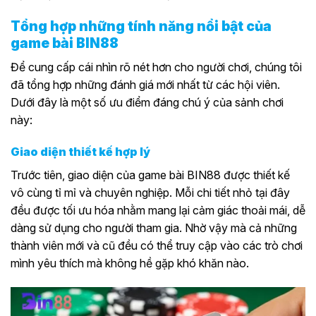
Tổng hợp những tính năng nổi bật của
game bài BIN88
Để cung cấp cái nhìn rõ nét hơn cho người chơi, chúng tôi
đã tổng hợp những đánh giá mới nhất từ các hội viên.
Dưới đây là một số ưu điểm đáng chú ý của sảnh chơi
này:
Giao diện thiết kế hợp lý
Trước tiên, giao diện của game bài BIN88 được thiết kế
vô cùng tỉ mỉ và chuyên nghiệp. Mỗi chi tiết nhỏ tại đây
đều được tối ưu hóa nhằm mang lại cảm giác thoải mái, dễ
dàng sử dụng cho người tham gia. Nhờ vậy mà cả những
thành viên mới và cũ đều có thể truy cập vào các trò chơi
mình yêu thích mà không hề gặp khó khăn nào.