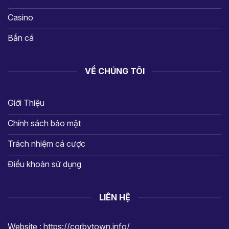
Casino
Bắn cá
VỀ CHÚNG TÔI
Giới Thiệu
Chính sách bảo mật
Trách nhiệm cá cược
Điều khoản sử dụng
LIÊN HỆ
Website : https://corbytown.info/