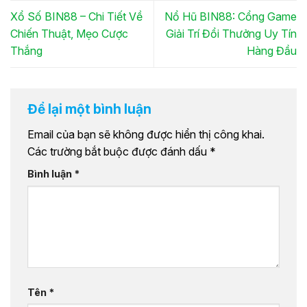
Xổ Số BIN88 – Chi Tiết Về
Nổ Hũ BIN88: Cổng Game
Chiến Thuật, Mẹo Cược
Giải Trí Đổi Thưởng Uy Tín
Thắng
Hàng Đầu
Để lại một bình luận
Email của bạn sẽ không được hiển thị công khai.
Các trường bắt buộc được đánh dấu
*
Bình luận
*
Tên
*