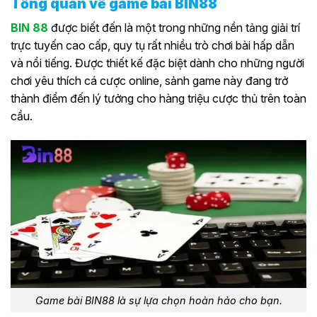
Tổng quan về game bài BIN88
BIN 88
được biết đến là một trong những nền tảng giải trí
trực tuyến cao cấp, quy tụ rất nhiều trò chơi bài hấp dẫn
và nổi tiếng. Được thiết kế đặc biệt dành cho những người
chơi yêu thích cá cược online, sảnh game này đang trở
thành điểm đến lý tưởng cho hàng triệu cược thủ trên toàn
cầu.
Game bài BIN88 là sự lựa chọn hoàn hảo cho bạn.