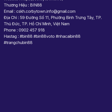
Thương Hiệu :
BIN88
Email :
cskh.corbytown.info@gmail.com
Địa Chỉ :
59 Đường Số 11, Phường Bình Trưng Tây, TP.
Thủ Đức, TP. Hồ Chí Minh, Việt Nam
Phone :
0902 457 918
Hastag : #bin88 #bin88voto #nhacaibin88
#trangchubin88