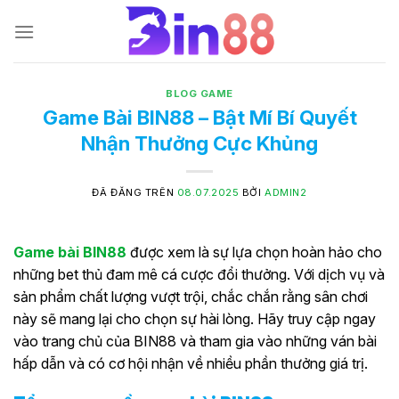
Chuyển
đến
nội
dung
BLOG GAME
Game Bài BIN88 – Bật Mí Bí Quyết
Nhận Thưởng Cực Khủng
ĐÃ ĐĂNG TRÊN
08.07.2025
BỞI
ADMIN2
Game bài BIN88
được xem là sự lựa chọn hoàn hảo cho
những bet thủ đam mê cá cược đổi thưởng. Với dịch vụ và
sản phẩm chất lượng vượt trội, chắc chắn rằng sân chơi
này sẽ mang lại cho chọn sự hài lòng. Hãy truy cập ngay
vào trang chủ của BIN88 và tham gia vào những ván bài
hấp dẫn và có cơ hội nhận về nhiều phần thưởng giá trị.