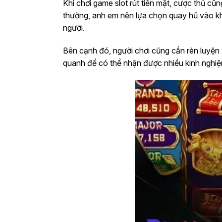
Khi chơi game slot rút tiền mặt, cược thủ cũ
thường, anh em nên lựa chọn quay hũ vào kh
người.
Bên cạnh đó, người chơi cũng cần rèn luyện 
quanh để có thể nhận được nhiều kinh nghiệm 