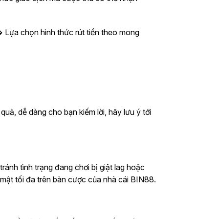
=> Lựa chọn hình thức rút tiền theo mong
uả, dễ dàng cho bạn kiếm lời, hãy lưu ý tới
ránh tình trạng đang chơi bị giật lag hoặc
mật tối đa trên bàn cược của nhà cái BIN88.