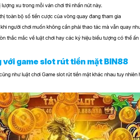
ị lượng xu trong mỗi ván chơi thì nhấn nút này.
thị toàn bộ số tiền cược của vòng quay đang tham gia
 khi người chơi muốn không cần phải thao tác mà vẫn quay nh
òn thắc mắc về luật chơi hay các ký hiệu biểu tượng có thể ấn v
 với game slot rút tiền mặt BIN88
cũng như luật chơi Game slot rút tiền mặt khác nhau tuy nhiên