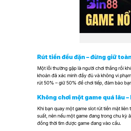
Rút tiền đều đặn – đừng giữ toà
Một lỗi thường gặp là người chơi thắng rồi kh
khoản đã xác minh đầy đủ và không vi phạm q
rút 50% – giữ 50% để chơi tiếp, đảm bảo bạn 
Không chơi một game quá lâu –
Khi bạn quay một game slot rút tiền mặt liê
suất, nên nếu một game đang trong chu kỳ ăn 
đồng thời tìm được game đang vào cầu.