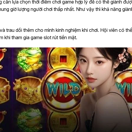
ng cần lựa chọn thời điểm chơi game hợp lý để có thể giành đượ
ung giờ lượng người chơi thấp nhất. Như vậy thì khả năng già
và trau dồi thêm cho mình kinh nghiệm khi chơi. Hội viên có th
khi tham gia game slot rút tiền mặt.