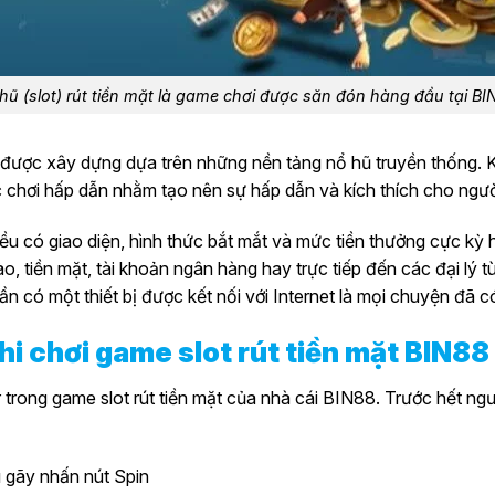
hũ (slot) rút tiền mặt là game chơi được săn đón hàng đầu tại BI
 được xây dựng dựa trên những nền tảng nổ hũ truyền thống. 
chơi hấp dẫn nhằm tạo nên sự hấp dẫn và kích thích cho người
ều có giao diện, hình thức bắt mắt và mức tiền thưởng cực kỳ h
o, tiền mặt, tài khoản ngân hàng hay trực tiếp đến các đại lý 
ần có một thiết bị được kết nối với Internet là mọi chuyện đã c
hi chơi game slot rút tiền mặt BIN88
 trong game slot rút tiền mặt của nhà cái BIN88. Trước hết ng
ì gãy nhấn nút Spin