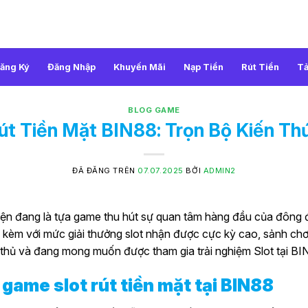
ăng Ký
Đăng Nhập
Khuyến Mãi
Nạp Tiền
Rút Tiền
Tả
BLOG GAME
út Tiền Mặt BIN88: Trọn Bộ Kiến T
ĐÃ ĐĂNG TRÊN
07.07.2025
BỞI
ADMIN2
iện đang là tựa game thu hút sự quan tâm hàng đầu của đông đ
đi kèm với mức giải thưởng slot nhận được cực kỳ cao, sảnh ch
thủ và đang mong muốn được tham gia trải nghiệm Slot tại BIN
game slot rút tiền mặt tại BIN88