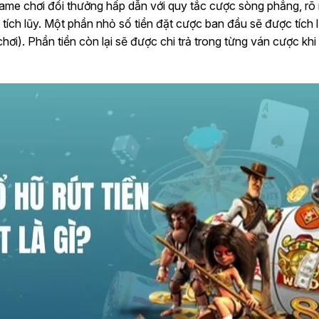
ame chơi đổi thưởng hấp dẫn với quy tắc cược sòng phẳng, rõ 
tích lũy. Một phần nhỏ số tiền đặt cược ban đầu sẽ được tích l
hơi). Phần tiền còn lại sẽ được chi trả trong từng ván cược kh