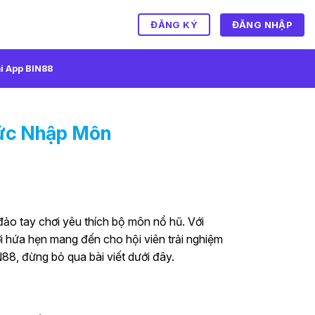
ĐĂNG NHẬP
ĐĂNG KÝ
i App BIN88
hức Nhập Môn
ảo tay chơi yêu thích bộ môn nổ hũ. Với
ơi hứa hẹn mang đến cho hội viên trải nghiệm
88, đừng bỏ qua bài viết dưới đây.