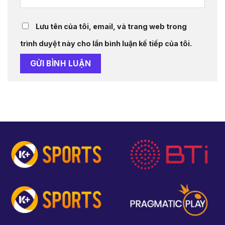
Lưu tên của tôi, email, và trang web trong
trình duyệt này cho lần bình luận kế tiếp của tôi.