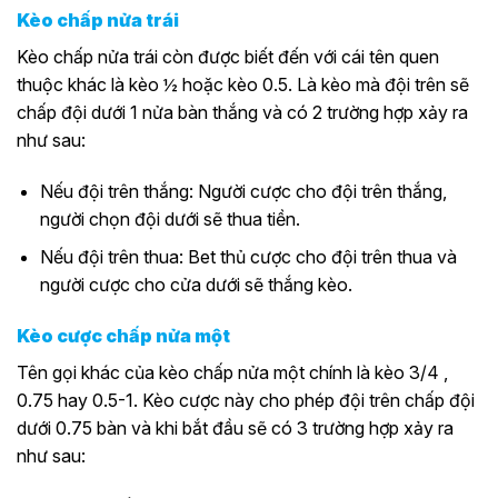
Kèo chấp nửa trái
Kèo chấp nửa trái còn được biết đến với cái tên quen
thuộc khác là kèo ½ hoặc kèo 0.5. Là kèo mà đội trên sẽ
chấp đội dưới 1 nửa bàn thắng và có 2 trường hợp xảy ra
như sau:
Nếu đội trên thắng: Người cược cho đội trên thắng,
người chọn đội dưới sẽ thua tiền.
Nếu đội trên thua: Bet thủ cược cho đội trên thua và
người cược cho cửa dưới sẽ thắng kèo.
Kèo cược chấp nửa một
Tên gọi khác của kèo chấp nửa một chính là kèo 3/4 ,
0.75 hay 0.5-1. Kèo cược này cho phép đội trên chấp đội
dưới 0.75 bàn và khi bắt đầu sẽ có 3 trường hợp xảy ra
như sau: