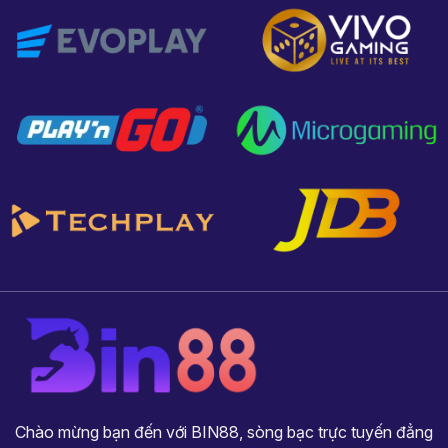
Chào mừng bạn đến với BIN88, sòng bạc trực tuyến đẳng