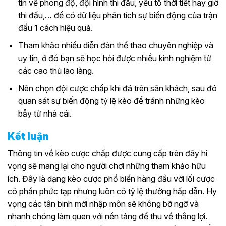
tin về phong độ, đội hình thi đấu, yếu tố thời tiết hay giờ
thi đấu,… để có dữ liệu phân tích sự biến động của trận
đấu 1 cách hiệu quả.
Tham khảo nhiều diễn đàn thể thao chuyên nghiệp và
uy tín, ở đó bạn sẽ học hỏi được nhiều kinh nghiệm từ
các cao thủ lão làng.
Nên chọn đội cược chấp khi đá trên sân khách, sau đó
quan sát sự biến động tỷ lệ kèo để tránh những kèo
bẫy từ nhà cái.
Kết luận
Thông tin về kèo cược chấp được cung cấp trên đây hi
vọng sẽ mang lại cho người chơi những tham khảo hữu
ích. Đây là dạng kèo cược phổ biến hàng đầu với lối cược
có phần phức tạp nhưng luôn có tỷ lệ thưởng hấp dẫn. Hy
vọng các tân binh mới nhập môn sẽ không bỡ ngỡ và
nhanh chóng làm quen với nền tảng để thu về thắng lợi.