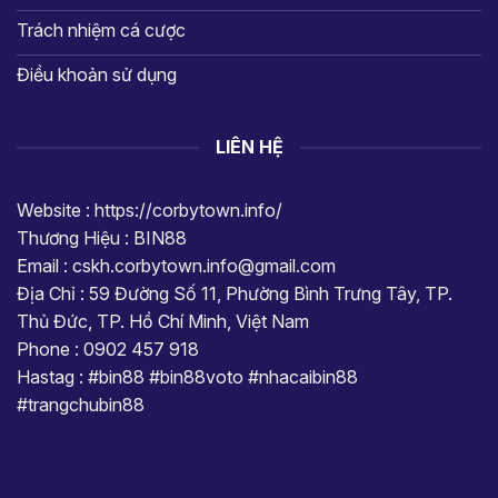
Trách nhiệm cá cược
Điều khoản sử dụng
LIÊN HỆ
Website : https://corbytown.info/
Thương Hiệu :
BIN88
Email :
cskh.corbytown.info@gmail.com
Địa Chỉ :
59 Đường Số 11, Phường Bình Trưng Tây, TP.
Thủ Đức, TP. Hồ Chí Minh, Việt Nam
Phone :
0902 457 918
Hastag : #bin88 #bin88voto #nhacaibin88
#trangchubin88