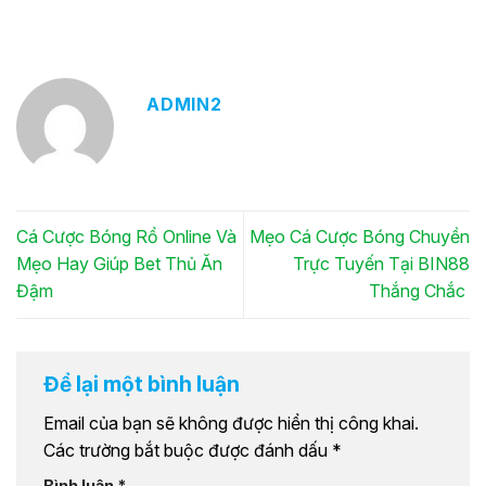
ADMIN2
Cá Cược Bóng Rổ Online Và
Mẹo Cá Cược Bóng Chuyền
Mẹo Hay Giúp Bet Thủ Ăn
Trực Tuyến Tại BIN88
Đậm
Thắng Chắc
Để lại một bình luận
Email của bạn sẽ không được hiển thị công khai.
Các trường bắt buộc được đánh dấu
*
Bình luận
*