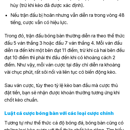
hủy (trừ khi kèo đã được xác định).
Nếu trận đấu bị hoãn nhưng vẫn diễn ra trong vòng 48
tiếng, cược vẫn có hiệu lực.
Trong đó, trận đấu bóng bàn thường diễn ra theo thể thức
đấu 5 ván thắng 3 hoặc đấu 7 ván thắng 4. Mỗi ván đấu
diễn ra đến khi một bên đạt 11 điểm, trừ khi cả hai bên đều
đạt 10 điểm thì phải thi đấu đến khi có khoảng cách 2
điểm. Như vậy, mỗi ván cược tại đây chỉ diễn ra khoảng
vài chục phút, rất sôi nổi và liên tục có biến động kèo.
Sau ván cược, tùy theo tỷ lệ kèo ban đầu mà cược thủ
đặt tiền, bạn sẽ nhận được khoản thưởng tương ứng khi
chốt kèo chuẩn.
Luật cá cược bóng bàn với các loại cược chính
Tương tự như thể thức cá độ bóng đá, bóng bàn cũng có
những loại kèo cược với thể thức chốt kèo riêng. Tìm hiểu