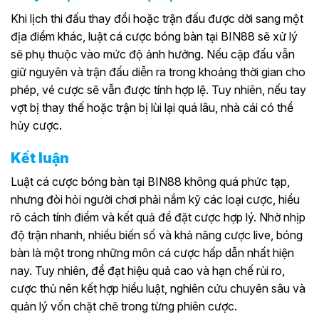
Khi lịch thi đấu thay đổi hoặc trận đấu được dời sang một
địa điểm khác, luật cá cược bóng bàn tại BIN88 sẽ xử lý
sẽ phụ thuộc vào mức độ ảnh hưởng. Nếu cặp đấu vẫn
giữ nguyên và trận đấu diễn ra trong khoảng thời gian cho
phép, vé cược sẽ vẫn được tính hợp lệ. Tuy nhiên, nếu tay
vợt bị thay thế hoặc trận bị lùi lại quá lâu, nhà cái có thể
hủy cược.
Kết luận
Luật cá cược bóng bàn tại BIN88 không quá phức tạp,
nhưng đòi hỏi người chơi phải nắm kỹ các loại cược, hiểu
rõ cách tính điểm và kết quả để đặt cược hợp lý. Nhờ nhịp
độ trận nhanh, nhiều biến số và khả năng cược live, bóng
bàn là một trong những môn cá cược hấp dẫn nhất hiện
nay. Tuy nhiên, để đạt hiệu quả cao và hạn chế rủi ro,
cược thủ nên kết hợp hiểu luật, nghiên cứu chuyên sâu và
quản lý vốn chặt chẽ trong từng phiên cược.