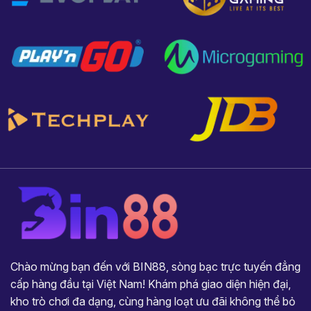
Chào mừng bạn đến với BIN88, sòng bạc trực tuyến đẳng
cấp hàng đầu tại Việt Nam! Khám phá giao diện hiện đại,
kho trò chơi đa dạng, cùng hàng loạt ưu đãi không thể bỏ