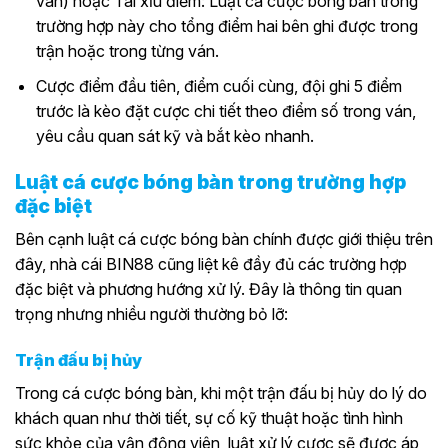
ván) hoặc Tài xỉu điểm: Luật cá cược bóng bàn trong
trường hợp này cho tổng điểm hai bên ghi được trong
trận hoặc trong từng ván.
Cược điểm đầu tiên, điểm cuối cùng, đội ghi 5 điểm
trước là kèo đặt cược chi tiết theo điểm số trong ván,
yêu cầu quan sát kỹ và bắt kèo nhanh.
Luật cá cược bóng bàn trong trường hợp
đặc biệt
Bên cạnh luật cá cược bóng bàn chính được giới thiệu trên
đây, nhà cái BIN88 cũng liệt kê đầy đủ các trường hợp
đặc biệt và phương hướng xử lý. Đây là thông tin quan
trọng nhưng nhiều người thường bỏ lỡ:
Trận đấu bị hủy
Trong cá cược bóng bàn, khi một trận đấu bị hủy do lý do
khách quan như thời tiết, sự cố kỹ thuật hoặc tình hình
sức khỏe của vận động viên, luật xử lý cược sẽ được áp