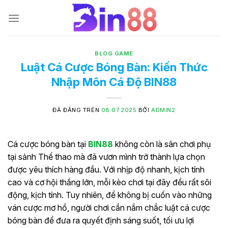
Chuyển
đến
nội
dung
BLOG GAME
Luật Cá Cược Bóng Bàn: Kiến Thức
Nhập Môn Cá Độ BIN88
ĐÃ ĐĂNG TRÊN
08.07.2025
BỞI
ADMIN2
Cá cược bóng bàn tại
BIN88
không còn là sân chơi phụ
tại sảnh Thể thao mà đã vươn mình trở thành lựa chọn
được yêu thích hàng đầu. Với nhịp độ nhanh, kịch tính
cao và cơ hội thắng lớn, mỗi kèo chơi tại đây đều rất sôi
động, kịch tính. Tuy nhiên, để không bị cuốn vào những
ván cược mơ hồ, người chơi cần nắm chắc luật cá cược
bóng bàn để đưa ra quyết định sáng suốt, tối ưu lợi