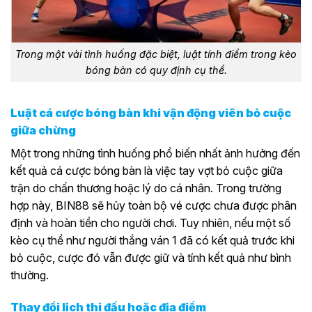
Trong một vài tình huống đặc biệt, luật tính điểm trong kèo
bóng bàn có quy định cụ thể.
Luật cá cược bóng bàn khi vận động viên bỏ cuộc
giữa chừng
Một trong những tình huống phổ biến nhất ảnh hưởng đến
kết quả cá cược bóng bàn là việc tay vợt bỏ cuộc giữa
trận do chấn thương hoặc lý do cá nhân. Trong trường
hợp này, BIN88 sẽ hủy toàn bộ vé cược chưa được phân
định và hoàn tiền cho người chơi. Tuy nhiên, nếu một số
kèo cụ thể như người thắng ván 1 đã có kết quả trước khi
bỏ cuộc, cược đó vẫn được giữ và tính kết quả như bình
thường.
Thay đổi lịch thi đấu hoặc địa điểm