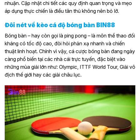
nhuận. Cập nhật chi tiết các quy định quan trọng và mẹo
áp dụng thực chiến là điều tân thủ không nên bỏ lỡ.
Đôi nét về kèo cá độ bóng bàn BIN88
Bóng bàn – hay còn gọi là ping pong – là môn thể thao đối
kháng có tốc độ cao, đòi hỏi phản xạ nhanh và chiến
thuật linh hoạt. Chính vì vậy, cá cược bóng bàn đang ngày
càng phổ biến tại các nhà cái trực tuyến, đặc biệt vào
những mùa giải lớn như: Olympic, ITTF World Tour, Giải vô
địch thế giới hay các giải châu lục.