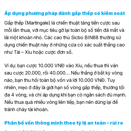
Áp dụng phương pháp đánh gấp thếp có kiểm soát
Gấp thếp (Martingale) là chiến thuật tăng tiền cược sau
mỗi lần thua, với mục tiêu gỡ lại toàn bộ số tiền đã mất và
lãi một khoản nhỏ. Các cao thủ Sicbo BIN88 thường sử
dụng chiến thuật này ở những cửa có xác suất thắng cao
như Tài – Xỉu hoặc cược đơn số.
Ví dụ: bạn cược 10.000 VNĐ vào Xỉu, nếu thua thì ván
sau cược 20.000, rồi 40.000… Nếu thắng ở bất kỳ vòng
nào, bạn thu hồi toàn bộ vốn và lời 10.000 VNĐ. Tuy
nhiên, mẹo ở đây là giới hạn số vòng gấp thếp, thường tối
đa 4 vòng, và chỉ áp dụng khi bạn có ngân sách đủ mạnh.
Nếu thua quá nhiều vòng liên tiếp, bạn nên dừng lại để
tránh cháy tài khoản.
Phân bổ vốn thông minh theo tỷ lệ an toàn – rủi ro