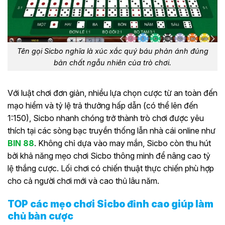
Tên gọi Sicbo nghĩa là xúc xắc quý báu phản ánh đúng
bản chất ngẫu nhiên của trò chơi.
Với luật chơi đơn giản, nhiều lựa chọn cược từ an toàn đến
mạo hiểm và tỷ lệ trả thưởng hấp dẫn (có thể lên đến
1:150), Sicbo nhanh chóng trở thành trò chơi được yêu
thích tại các sòng bạc truyền thống lẫn nhà cái online như
BIN 88
. Không chỉ dựa vào may mắn, Sicbo còn thu hút
bởi khả năng mẹo chơi Sicbo thông minh để nâng cao tỷ
lệ thắng cược. Lối chơi có chiến thuật thực chiến phù hợp
cho cả người chơi mới và cao thủ lâu năm.
TOP các mẹo chơi Sicbo đỉnh cao giúp làm
chủ bàn cược