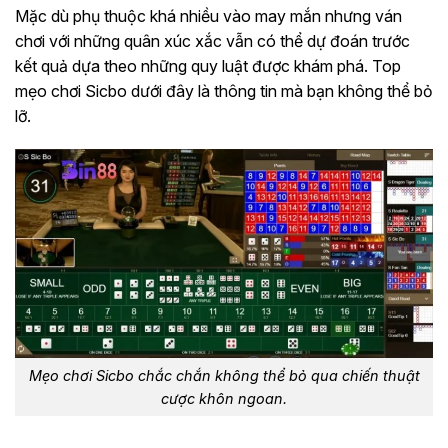
Mặc dù phụ thuộc khá nhiều vào may mắn nhưng ván
chơi với những quân xúc xắc vẫn có thể dự đoán trước
kết quả dựa theo những quy luật được khám phá. Top
mẹo chơi Sicbo dưới đây là thông tin mà bạn không thể bỏ
lỡ.
Mẹo chơi Sicbo chắc chắn không thể bỏ qua chiến thuật
cược khôn ngoan.