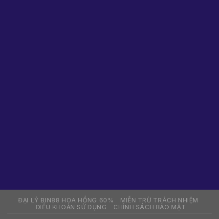
ĐẠI LÝ BIN88 HOA HỒNG 60%
MIỄN TRỪ TRÁCH NHIỆM
ĐIỀU KHOẢN SỬ DỤNG
CHÍNH SÁCH BẢO MẬT