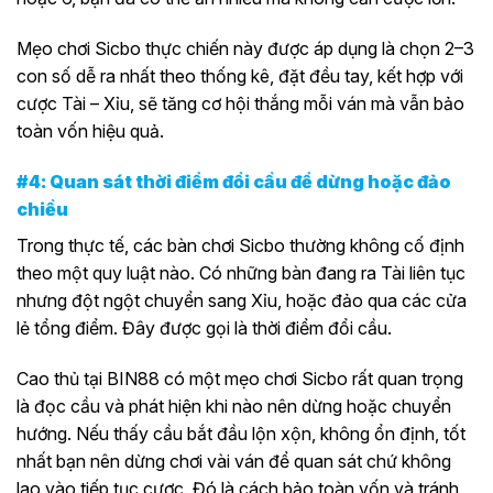
Mẹo chơi Sicbo thực chiến này được áp dụng là chọn 2–3
con số dễ ra nhất theo thống kê, đặt đều tay, kết hợp với
cược Tài – Xỉu, sẽ tăng cơ hội thắng mỗi ván mà vẫn bảo
toàn vốn hiệu quả.
#4: Quan sát thời điểm đổi cầu để dừng hoặc đảo
chiều
Trong thực tế, các bàn chơi Sicbo thường không cố định
theo một quy luật nào. Có những bàn đang ra Tài liên tục
nhưng đột ngột chuyển sang Xỉu, hoặc đảo qua các cửa
lẻ tổng điểm. Đây được gọi là thời điểm đổi cầu.
Cao thủ tại BIN88 có một mẹo chơi Sicbo rất quan trọng
là đọc cầu và phát hiện khi nào nên dừng hoặc chuyển
hướng. Nếu thấy cầu bắt đầu lộn xộn, không ổn định, tốt
nhất bạn nên dừng chơi vài ván để quan sát chứ không
lao vào tiếp tục cược. Đó là cách bảo toàn vốn và tránh