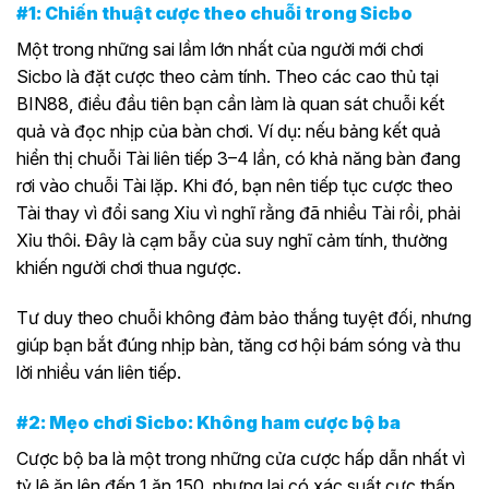
#1: Chiến thuật cược theo chuỗi trong Sicbo
Một trong những sai lầm lớn nhất của người mới chơi
Sicbo là đặt cược theo cảm tính. Theo các cao thủ tại
BIN88, điều đầu tiên bạn cần làm là quan sát chuỗi kết
quả và đọc nhịp của bàn chơi. Ví dụ: nếu bảng kết quả
hiển thị chuỗi Tài liên tiếp 3–4 lần, có khả năng bàn đang
rơi vào chuỗi Tài lặp. Khi đó, bạn nên tiếp tục cược theo
Tài thay vì đổi sang Xỉu vì nghĩ rằng đã nhiều Tài rồi, phải
Xỉu thôi. Đây là cạm bẫy của suy nghĩ cảm tính, thường
khiến người chơi thua ngược.
Tư duy theo chuỗi không đảm bảo thắng tuyệt đối, nhưng
giúp bạn bắt đúng nhịp bàn, tăng cơ hội bám sóng và thu
lời nhiều ván liên tiếp.
#2: Mẹo chơi Sicbo: Không ham cược bộ ba
Cược bộ ba là một trong những cửa cược hấp dẫn nhất vì
tỷ lệ ăn lên đến 1 ăn 150, nhưng lại có xác suất cực thấp