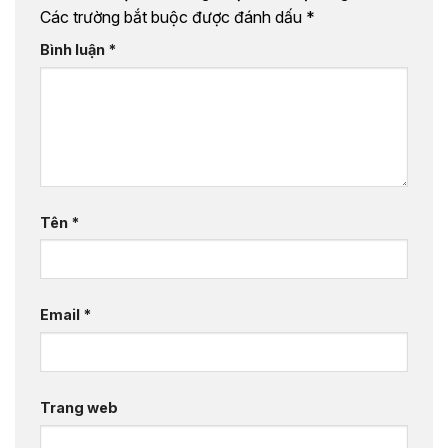
Các trường bắt buộc được đánh dấu
*
Bình luận
*
Tên
*
Email
*
Trang web