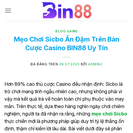
Chuyển
đến
nội
dung
BLOG GAME
Mẹo Chơi Sicbo Ăn Đậm Trên Bàn
Cược Casino BIN88 Uy Tín
ĐÃ ĐĂNG TRÊN
08.07.2025
BỞI
ADMIN2
Hơn 89% cao thủ cược Casino đều nhận định: Sicbo là
trò chơi mang tính ngẫu nhiên cao, nhưng không phải vì
vậy mà kết quả trả về hoàn toàn chỉ phụ thuộc vào may
mắn. Trên thực tế, dựa theo hàng nghìn ngày chơi chiêm
nghiệm, người ta đã nhận ra rằng, những
mẹo chơi Sicbo
thực chiến mới là phương pháp giúp duy trì tỷ lệ thắng ổn
định, thậm chí kiếm lời lâu dài. Bài viết dưới đây sẽ phân