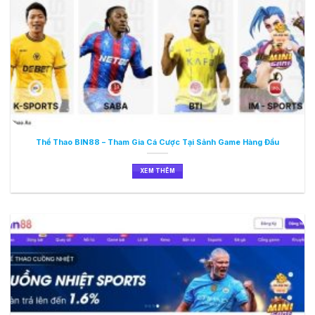
Thể Thao BIN88 – Tham Gia Cá Cược Tại Sảnh Game Hàng Đầu
XEM THÊM