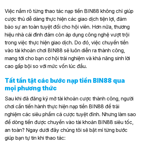
Việc nắm rõ từng thao tác nạp tiền BIN88 không chỉ giúp
cược thủ dễ dàng thực hiện các giao dịch tiện lợi, đảm
bảo sự an toàn tuyệt đối cho hội viên. Hơn nữa, thương
hiệu nhà cái đình đám còn áp dụng công nghệ vượt trội
trong việc thực hiện giao dịch. Do đó, việc chuyển tiền
vào tài khoản chơi BIN88 sẽ luôn diễn ra thành công,
mang tới cho bạn cơ hội trải nghiệm và khả năng sinh lời
cao gấp bội so với mức vốn lúc đầu.
Tất tần tật các bước nạp tiền BIN88 qua
mọi phương thức
Sau khi đã đăng ký mở tài khoản cược thành công, người
chơi cần tiến hành thực hiện nạp tiền BIN88 để trải
nghiệm các siêu phẩm cá cược tuyệt đỉnh. Nhưng làm sao
để dòng tiền được chuyển vào tài khoản BIN88 siêu tốc,
an toàn? Ngay dưới đây chúng tôi sẽ bật mí từng bước
giúp bạn tự tin khi thao tác: