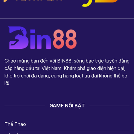
Chào mừng bạn đến với BIN88, sòng bạc trực tuyến đẳng
cấp hàng đầu tại Việt Nam! Khám phá giao diện hiện đại,
kho trò chơi đa dạng, cùng hàng loạt ưu đãi không thể bỏ
lỡ!
GAME NỔI BẬT
Thể Thao