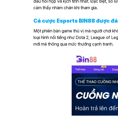
đấu hồi hộp và kịch tính nhất. Đặc biệt, số l
cảm thấy nhàm chán khi tham gia.
Cá cược Esports BIN88 được đá
Một phiên bản game thú vị mà người chơi khô
loại hình nổi tiếng như Dota 2, League of Leg
mới mẻ thông qua mức thưởng cạnh tranh.