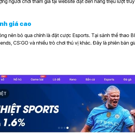
ượng người chơi tham gia tại website đạt đến hàng triệu lượt t
nh giá cao
ng nên bỏ qua chính là đặt cược Esports. Tại sảnh thể thao B
ends, CS:GO và nhiều trò chơi thú vị khác. Đây là phiên bản giả