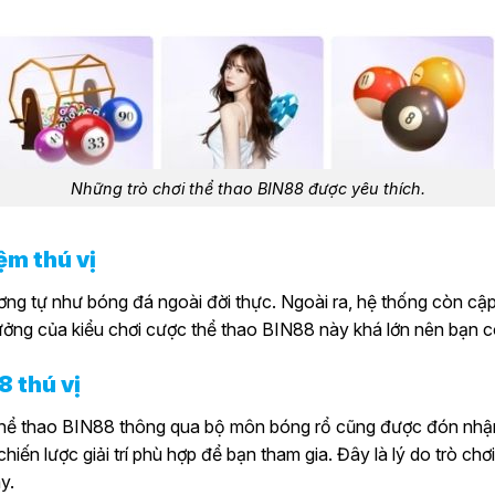
Những trò chơi thể thao BIN88 được yêu thích.
iệm thú vị
ơng tự như bóng đá ngoài đời thực. Ngoài ra, hệ thống còn cậ
hưởng của kiểu chơi cược thể thao BIN88 này khá lớn nên bạn c
8 thú vị
e thể thao BIN88 thông qua bộ môn bóng rổ cũng được đón nhậ
hiến lược giải trí phù hợp để bạn tham gia. Đây là lý do trò ch
ày.