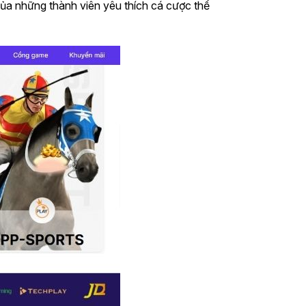
của những thành viên yêu thích cá cược thể