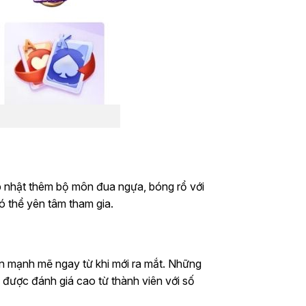
p nhật thêm bộ môn đua ngựa, bóng rổ với
ó thể yên tâm tham gia.
n mạnh mẽ ngay từ khi mới ra mắt. Những
ơi được đánh giá cao từ thành viên với số