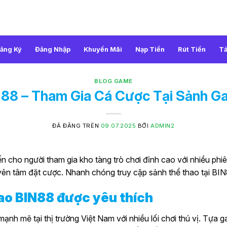
ăng Ký
Đăng Nhập
Khuyến Mãi
Nạp Tiền
Rút Tiền
Tả
BLOG GAME
88 – Tham Gia Cá Cược Tại Sảnh 
ĐÃ ĐĂNG TRÊN
09.07.2025
BỞI
ADMIN2
ến cho người tham gia kho tàng trò chơi đỉnh cao với nhiều phi
yên tâm đặt cược. Nhanh chóng truy cập sảnh thể thao tại BI
ao BIN88 được yêu thích
h mẽ tại thị trường Việt Nam với nhiều lối chơi thú vị. Tựa ga