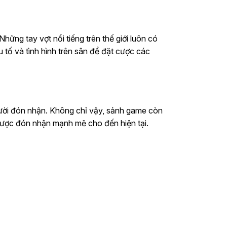
ng tay vợt nổi tiếng trên thế giới luôn có
 tố và tình hình trên sân để đặt cược các
gười đón nhận. Không chỉ vậy, sảnh game còn
 được đón nhận mạnh mẽ cho đến hiện tại.