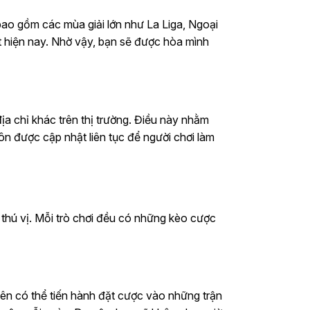
bao gồm các mùa giải lớn như La Liga, Ngoại
t hiện nay. Nhờ vậy, bạn sẽ được hòa mình
ịa chỉ khác trên thị trường. Điều này nhằm
ôn được cập nhật liên tục để người chơi làm
thú vị. Mỗi trò chơi đều có những kèo cược
iên có thể tiến hành đặt cược vào những trận