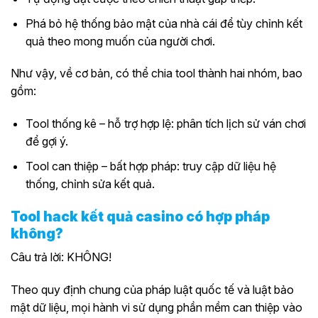
Phá bỏ hệ thống bảo mật của nhà cái để tùy chỉnh kết
quả theo mong muốn của người chơi.
Như vậy, về cơ bản, có thể chia tool thành hai nhóm, bao
gồm:
Tool thống kê – hỗ trợ hợp lệ: phân tích lịch sử ván chơi
để gợi ý.
Tool can thiệp – bất hợp pháp: truy cập dữ liệu hệ
thống, chỉnh sửa kết quả.
Tool hack kết quả casino có hợp pháp
không?
Câu trả lời: KHÔNG!
Theo quy định chung của pháp luật quốc tế và luật bảo
mật dữ liệu, mọi hành vi sử dụng phần mềm can thiệp vào