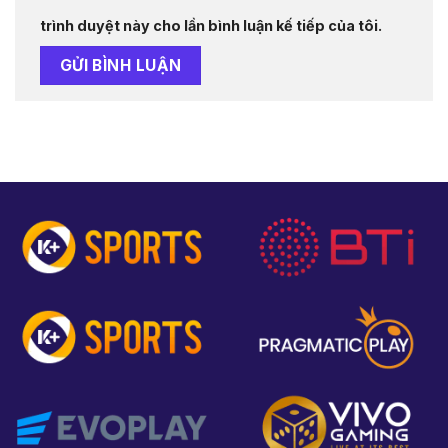
trình duyệt này cho lần bình luận kế tiếp của tôi.