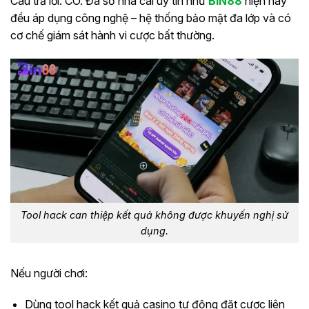
Câu trả lời: CÓ. Đa số nhà cái uy tín như
BIN88
hiện nay
đều áp dụng công nghệ – hệ thống bảo mật đa lớp và có
cơ chế giám sát hành vi cược bất thường.
Tool hack can thiệp kết quả không được khuyến nghị sử
dụng.
Nếu người chơi:
Dùng tool hack kết quả casino
tự động đặt cược liên