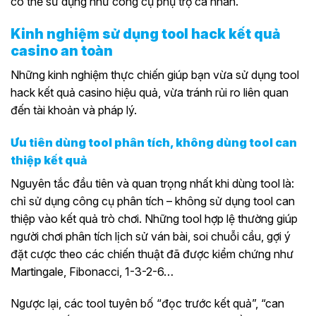
có thể sử dụng như công cụ phụ trợ cá nhân.
Kinh nghiệm sử dụng tool hack kết quả
casino an toàn
Những kinh nghiệm thực chiến giúp bạn vừa sử dụng tool
hack kết quả casino hiệu quả, vừa tránh rủi ro liên quan
đến tài khoản và pháp lý.
Ưu tiên dùng tool phân tích, không dùng tool can
thiệp kết quả
Nguyên tắc đầu tiên và quan trọng nhất khi dùng tool là:
chỉ sử dụng công cụ phân tích – không sử dụng tool can
thiệp vào kết quả trò chơi. Những tool hợp lệ thường giúp
người chơi phân tích lịch sử ván bài, soi chuỗi cầu, gợi ý
đặt cược theo các chiến thuật đã được kiểm chứng như
Martingale, Fibonacci, 1-3-2-6…
Ngược lại, các tool tuyên bố “đọc trước kết quả”, “can