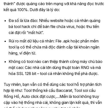
thánh” được quảng cáo trên mạng với khả năng đọc trước
kết quả 100%. Dưới đây là lý do:
Đa số là lừa đảo: Nhiều website hoặc cá nhân quảng
bá tool hack chỉ để bán file chứa virus, hoặc thu tiền
cài đặt rồi “mất hút”.
Rủi ro mất dữ liệu cá nhân: File .apk hoặc phần mềm
tool lạ có thể chứa mã độc đánh cắp tài khoản ngân
hàng, ví điện tử.
Không có tool nào can thiệp thành công máy chủ bảo
mật cao: Các nhà cái lớn dùng thuật toán RNG và mã
hóa SSL 128 bit – tool cá nhân không thể phá được.
Tuy nhiên, bạn vẫn có thể dùng các tool hỗ trợ phân tích
hợp lệ như: Tool thống kê cầu Baccarat, Tool soi cầu
Rồng Hổ, Auto click đặt cược,…Miễn là tool không truy
cập vào hệ thống nhà cái, không gian lận kết quả, thì vẫn