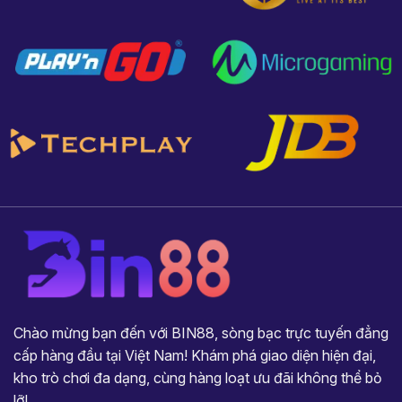
Chào mừng bạn đến với BIN88, sòng bạc trực tuyến đẳng
cấp hàng đầu tại Việt Nam! Khám phá giao diện hiện đại,
kho trò chơi đa dạng, cùng hàng loạt ưu đãi không thể bỏ
lỡ!